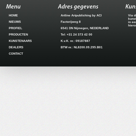
Menu
Adres gegevens
Kun
HOME
Artline Artpublishing by ACI
Via d
kuns
NIEUWS
Factorijweg 8
in ee
hiero
PROFIEL
6541 DN Nijmegen, NEDERLAND
PRODUCTEN
Tel: +31 24 373 42 00
KUNSTENAARS
K.v.K. nr.: 09187887
DEALERS
BTW nr.: NL8200.09.295.B01
CONTACT