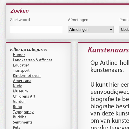
Zoeken
Zoekwoord
Afmetingen
Prod
Kunstenaars
Filter op categorie:
Humor
Landkaarten & Affiches
Op Artline-hol
Educatief
kunstenaars.
Transport
Kindermotieven
Americana
U kunt hier een
Nude
Museum
eenvoudigweg
Childrens Art
biografie te b
Garden
biografie besc
Boho
Typography
van deze kunst
Buddha
om van kunste
Sentiments
productenoverz
Pets