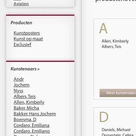
Aviation
Producten
A
Kunstposters
Kunst op maat
Allen, Kimberly
Exclusief
Albers, Teis
Kunstenaars »
Andr
Jochem
Nyss
Meer kunstenaars
Albers, Teis
Allen, Kimberly
Baker, Micha
D
Bakker, Hans Jochem
Boersma, D
Cordaro, Emiliana
Daniels, Michael
Cordaro, Emiliano
Dorrestein, Celina