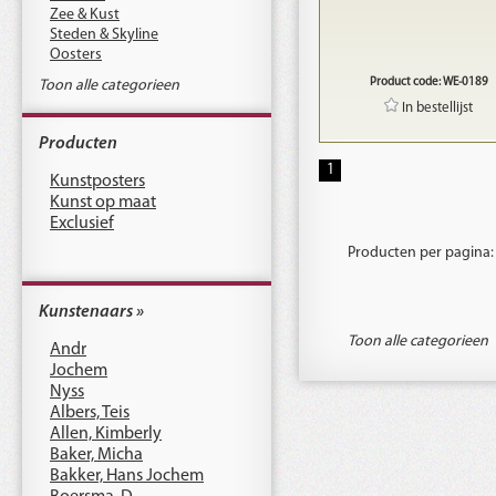
Zee & Kust
Steden & Skyline
Oosters
Product code: WE-0189
Toon alle categorieen
In bestellijst
Producten
1
Kunstposters
Kunst op maat
Exclusief
Producten per pagina
Kunstenaars »
Toon alle categorieen
Andr
Jochem
Nyss
Albers, Teis
Allen, Kimberly
Baker, Micha
Bakker, Hans Jochem