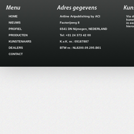
Menu
Adres gegevens
Kun
HOME
Artline Artpublishing by ACI
Via d
kuns
NIEUWS
Factorijweg 8
in ee
hiero
PROFIEL
6541 DN Nijmegen, NEDERLAND
PRODUCTEN
Tel: +31 24 373 42 00
KUNSTENAARS
K.v.K. nr.: 09187887
DEALERS
BTW nr.: NL8200.09.295.B01
CONTACT