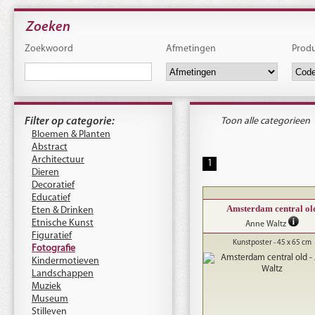
Zoeken
Zoekwoord
Afmetingen
Prod
Filter op categorie:
Toon alle categorieen
Bloemen & Planten
Abstract
Architectuur
1
Dieren
Decoratief
Educatief
Amsterdam central ol
Eten & Drinken
Etnische Kunst
Anne Waltz
Figuratief
Kunstposter - 45 x 65 cm
Fotografie
Kindermotieven
Landschappen
Muziek
Museum
Stilleven