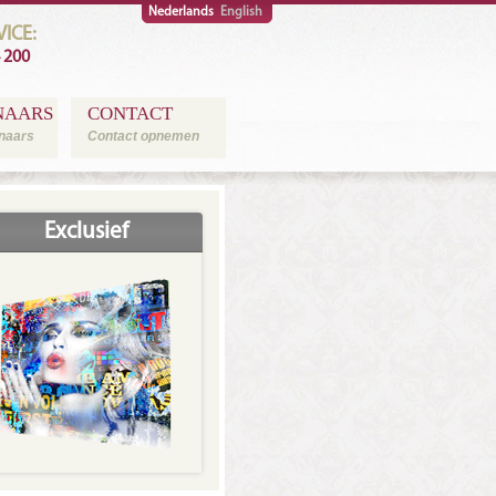
Nederlands
English
ICE:
4 200
NAARS
CONTACT
naars
Contact opnemen
Exclusief